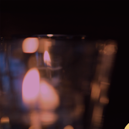
コ
ナ
ン
ビ
テ
ゲ
ン
ー
ツ
シ
に
ョ
移
ン
動
に
移
動